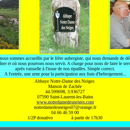
 nous sommes accueillis par le frère aubergiste, qui nous demande de dé
dîner et où nous pourrons nous servir. A charge pour nous de faire le serv
après vaisselle à l'issue de nos ripailles. Simple correct.
A l'entrée, une urne pour la participation aux frais d'hebergement...
Abbaye Notre-Dame des Neiges
Maison de Zachée
44.599698, 3.936727
07590 Saint-Laurent-les-Bains
www.notredamedesneiges.com
notredamedesneiges07@orange.fr
04 66 46 59 00
1/2P donativo à partir de 17h30