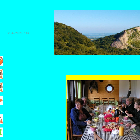
st04-220116.1439