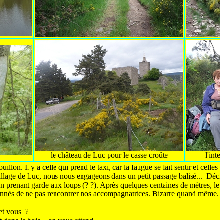
le château de Luc pour le casse croûte
l'in
ouillon. Il y a celle qui prend le taxi, car la fatigue se fait sentir et cell
illage de Luc, nous nous engageons dans un petit passage balisé... Dé
 en prenant garde aux loups (? ?). Après quelques centaines de mètres, le 
tonnés de ne pas rencontrer nos accompagnatrices. Bizarre quand même.
 et vous ?