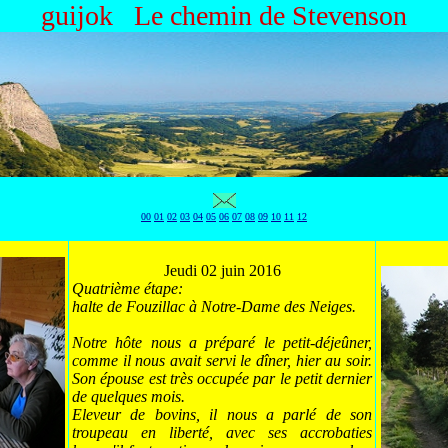
guijok Le chemin de Stevenson
00
01
02
03
04
05
06
07
08
09
10
11
12
Jeudi 02 juin 2016
Quatrième étape:
halte de Fouzillac à Notre-Dame des Neiges.
Notre hôte nous a préparé le petit-déjeûner,
comme il nous avait servi le dîner, hier au soir.
Son épouse est très occupée par le petit dernier
de quelques mois.
Eleveur de bovins, il nous a parlé de son
troupeau en liberté, avec ses accrobaties