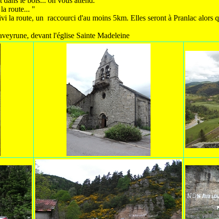
dans le bois... on vous attend.
a route... "
i la route, un raccourci d'au moins 5km. Elles seront à Pranlac alors q
eyrune, devant l'église Sainte Madeleine