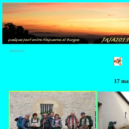
180216.1321
17 m