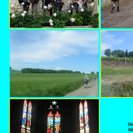
Mo
Hô