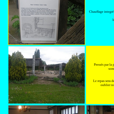
Chauffage integré 
l
Pressés par la 
som
Le repas sera d
oublier no